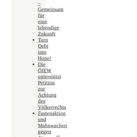
–
Gemeinsam
für
eine
lebendige
Zukunft
Turn
Debt
into
Hope!
Die
ÖIEW
unterstützt
Petition
zur
Achtung
des
Völkerrechts
Fastenaktion
und
Mahnwachen
gegen