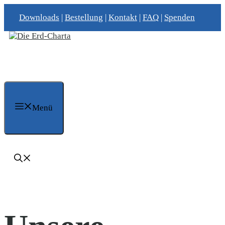
Zum
Downloads
|
Bestellung
|
Kontakt
|
FAQ
|
Spenden
Inhalt
springen
Menü