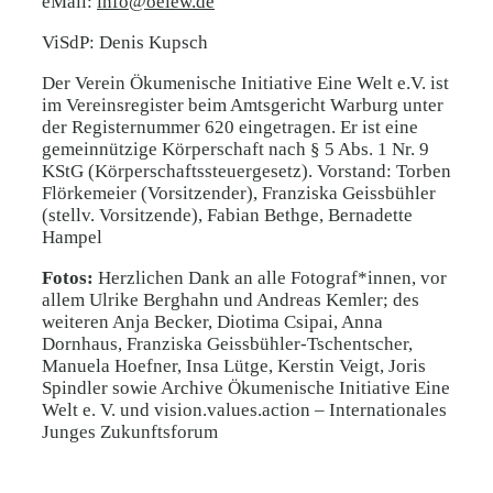
eMail:
info@oeiew.de
ViSdP: Denis Kupsch
Der Verein Ökumenische Initiative Eine Welt e.V. ist
im Vereinsregister beim Amtsgericht Warburg unter
der Registernummer 620 eingetragen. Er ist eine
gemeinnützige Körperschaft nach § 5 Abs. 1 Nr. 9
KStG (Körperschaftssteuergesetz). Vorstand: Torben
Flörkemeier (Vorsitzender), Franziska Geissbühler
(stellv. Vorsitzende), Fabian Bethge, Bernadette
Hampel
Fotos:
Herzlichen Dank an alle Fotograf*innen, vor
allem Ulrike Berghahn und Andreas Kemler; des
weiteren Anja Becker, Diotima Csipai, Anna
Dornhaus, Franziska Geissbühler-Tschentscher,
Manuela Hoefner, Insa Lütge, Kerstin Veigt, Joris
Spindler sowie Archive Ökumenische Initiative Eine
Welt e. V. und vision.values.action – Internationales
Junges Zukunftsforum