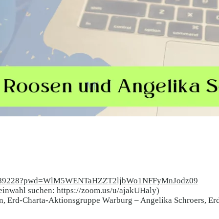
929889228?pwd=WlM5WENTaHZZT2ljbWo1NFFyMnJodz09
inwahl suchen: https://zoom.us/u/ajakUHaly)
n, Erd-Charta-Aktionsgruppe Warburg – Angelika Schroers, Erd