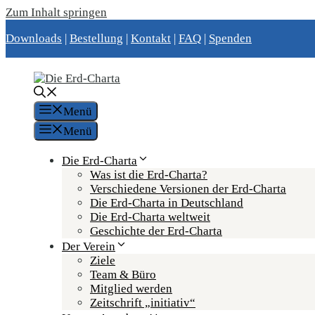
Zum Inhalt springen
Downloads
|
Bestellung
|
Kontakt
|
FAQ
|
Spenden
Menü
Menü
Die Erd-Charta
Was ist die Erd-Charta?
Verschiedene Versionen der Erd-Charta
Die Erd-Charta in Deutschland
Die Erd-Charta weltweit
Geschichte der Erd-Charta
Der Verein
Ziele
Team & Büro
Mitglied werden
Zeitschrift „initiativ“