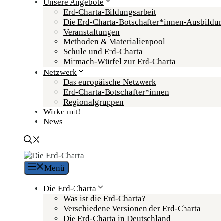
Unsere Angebote
Erd-Charta-Bildungsarbeit
Die Erd-Charta-Botschafter­*innen-Ausbildu
Veranstaltungen
Methoden & Materialienpool
Schule und Erd-Charta
Mitmach-Würfel zur Erd-Charta
Netzwerk
Das europäische Netzwerk
Erd-Charta-Botschafter­*innen
Regional­gruppen
Wirke mit!
News
Menü
Die Erd-Charta
Was ist die Erd-Charta?
Verschiedene Versionen der Erd-Charta
Die Erd-Charta in Deutschland