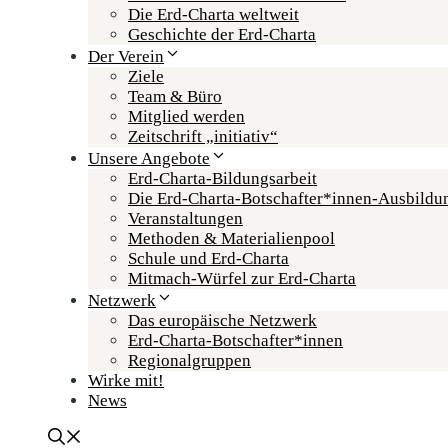
Die Erd-Charta weltweit
Geschichte der Erd-Charta
Der Verein
Ziele
Team & Büro
Mitglied werden
Zeitschrift „initiativ“
Unsere Angebote
Erd-Charta-Bildungsarbeit
Die Erd-Charta-Botschafter­*innen-Ausbildu
Veranstaltungen
Methoden & Materialienpool
Schule und Erd-Charta
Mitmach-Würfel zur Erd-Charta
Netzwerk
Das europäische Netzwerk
Erd-Charta-Botschafter­*innen
Regional­gruppen
Wirke mit!
News