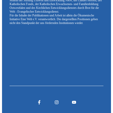
Mitteln der Stiftung Umwelt und Entwicklung NRW, des Landes Hessen, des
Katholischen Fonds, der Katholischen Erwachsenen- und Familienbildung
Ostwestfalen und des Kirchlichen Entwicklungsdienstes durch Brot für die
Welt - Evangelischer Entwicklungsdienst.
Für die Inhalte der Publikationen und Arbeit ist allein die Ökumenische
Initiative Eine Welt e.V. verantwortlich. Die dargestellten Positionen geben
nicht den Standpunkt der uns fördernden Institutionen wieder.