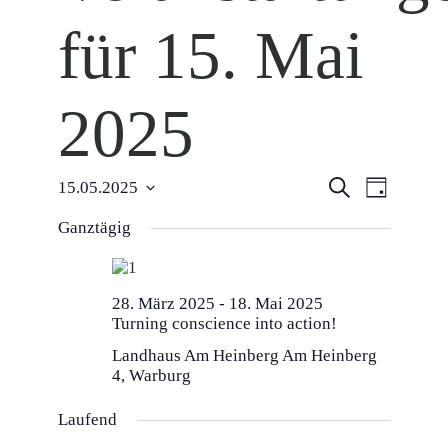
für 15. Mai
2025
Veranstal
Veranst
Suche
15.05.2025
Tag
Datum
Ansich
Suche
wählen.
Ganztägig
Naviga
und
Ansichten
28. März 2025
-
18. Mai 2025
Turning conscience into action!
Navigati
Landhaus Am Heinberg
Am Heinberg
4, Warburg
Laufend