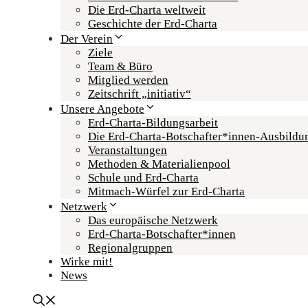
Die Erd-Charta weltweit
Geschichte der Erd-Charta
Der Verein
Ziele
Team & Büro
Mitglied werden
Zeitschrift „initiativ“
Unsere Angebote
Erd-Charta-Bildungsarbeit
Die Erd-Charta-Botschafter­*innen-Ausbildu
Veranstaltungen
Methoden & Materialienpool
Schule und Erd-Charta
Mitmach-Würfel zur Erd-Charta
Netzwerk
Das europäische Netzwerk
Erd-Charta-Botschafter­*innen
Regional­gruppen
Wirke mit!
News