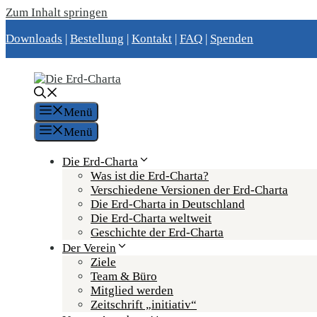
Zum Inhalt springen
Downloads
|
Bestellung
|
Kontakt
|
FAQ
|
Spenden
Menü
Menü
Die Erd-Charta
Was ist die Erd-Charta?
Verschiedene Versionen der Erd-Charta
Die Erd-Charta in Deutschland
Die Erd-Charta weltweit
Geschichte der Erd-Charta
Der Verein
Ziele
Team & Büro
Mitglied werden
Zeitschrift „initiativ“