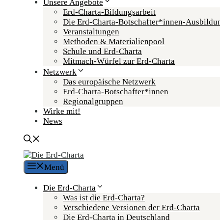
Unsere Angebote
Erd-Charta-Bildungsarbeit
Die Erd-Charta-Botschafter­*innen-Ausbildu
Veranstaltungen
Methoden & Materialienpool
Schule und Erd-Charta
Mitmach-Würfel zur Erd-Charta
Netzwerk
Das europäische Netzwerk
Erd-Charta-Botschafter­*innen
Regional­gruppen
Wirke mit!
News
Menü
Die Erd-Charta
Was ist die Erd-Charta?
Verschiedene Versionen der Erd-Charta
Die Erd-Charta in Deutschland