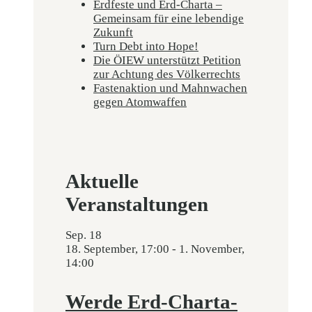
Erdfeste und Erd-Charta –
Gemeinsam für eine lebendige
Zukunft
Turn Debt into Hope!
Die ÖIEW unterstützt Petition
zur Achtung des Völkerrechts
Fastenaktion und Mahnwachen
gegen Atomwaffen
Aktuelle
Veranstaltungen
Sep.
18
18. September, 17:00
-
1. November,
14:00
Werde Erd-Charta-