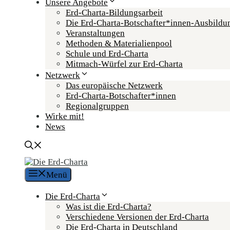
Unsere Angebote
Erd-Charta-Bildungsarbeit
Die Erd-Charta-Botschafter­*innen-Ausbildu
Veranstaltungen
Methoden & Materialienpool
Schule und Erd-Charta
Mitmach-Würfel zur Erd-Charta
Netzwerk
Das europäische Netzwerk
Erd-Charta-Botschafter­*innen
Regional­gruppen
Wirke mit!
News
Menü
Die Erd-Charta
Was ist die Erd-Charta?
Verschiedene Versionen der Erd-Charta
Die Erd-Charta in Deutschland