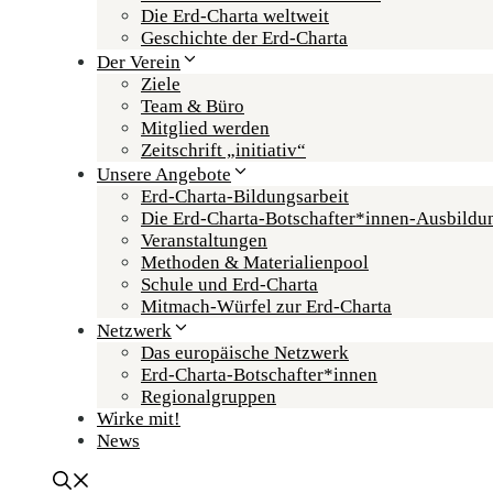
Die Erd-Charta weltweit
Geschichte der Erd-Charta
Der Verein
Ziele
Team & Büro
Mitglied werden
Zeitschrift „initiativ“
Unsere Angebote
Erd-Charta-Bildungsarbeit
Die Erd-Charta-Botschafter­*innen-Ausbildu
Veranstaltungen
Methoden & Materialienpool
Schule und Erd-Charta
Mitmach-Würfel zur Erd-Charta
Netzwerk
Das europäische Netzwerk
Erd-Charta-Botschafter­*innen
Regional­gruppen
Wirke mit!
News