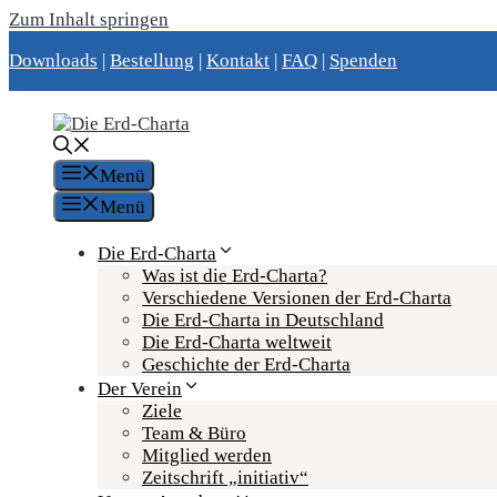
Zum Inhalt springen
Downloads
|
Bestellung
|
Kontakt
|
FAQ
|
Spenden
Menü
Menü
Die Erd-Charta
Was ist die Erd-Charta?
Verschiedene Versionen der Erd-Charta
Die Erd-Charta in Deutschland
Die Erd-Charta weltweit
Geschichte der Erd-Charta
Der Verein
Ziele
Team & Büro
Mitglied werden
Zeitschrift „initiativ“