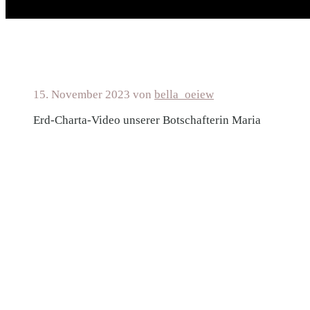
15. November 2023
von
bella_oeiew
Erd-Charta-Video unserer Botschafterin Maria