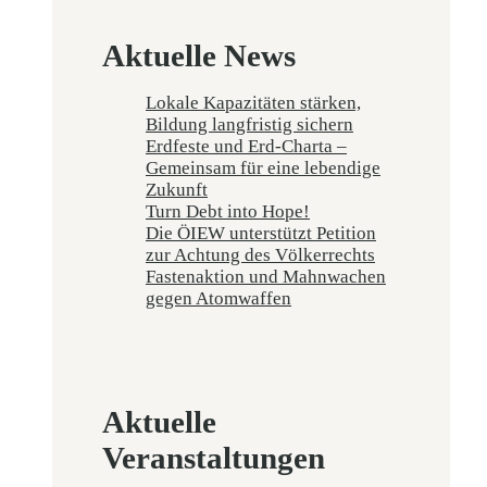
Aktuelle News
Lokale Kapazitäten stärken,
Bildung langfristig sichern
Erdfeste und Erd-Charta –
Gemeinsam für eine lebendige
Zukunft
Turn Debt into Hope!
Die ÖIEW unterstützt Petition
zur Achtung des Völkerrechts
Fastenaktion und Mahnwachen
gegen Atomwaffen
Aktuelle
Veranstaltungen