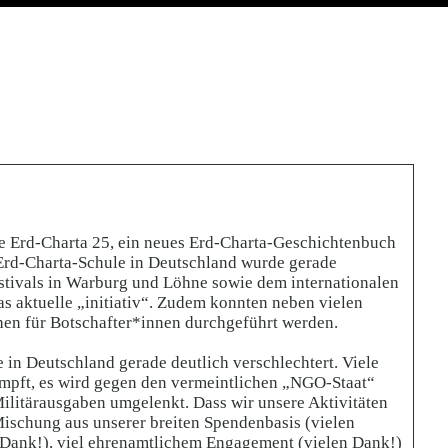
ie Erd-Charta 25, ein neues Erd-Charta-Geschichtenbuch
le Erd-Charta-Schule in Deutschland wurde gerade
estivals in Warburg und Löhne sowie dem internationalen
s aktuelle „initiativ“. Zudem konnten neben vielen
hen für Botschafter*innen durchgeführt werden.
e in Deutschland gerade deutlich verschlechtert. Viele
mpft, es wird gegen den vermeintlichen „NGO-Staat“
ilitärausgaben umgelenkt. Dass wir unsere Aktivitäten
 Mischung aus unserer breiten Spendenbasis (vielen
 Dank!), viel ehrenamtlichem Engagement (vielen Dank!)