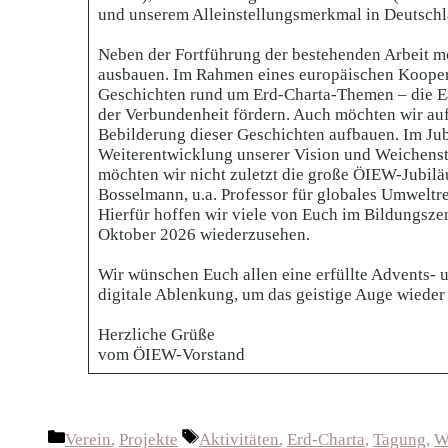
und unserem Alleinstellungsmerkmal in Deutschla
Neben der Fortführung der bestehenden Arbeit mö
ausbauen. Im Rahmen eines europäischen Kooperat
Geschichten rund um Erd-Charta-Themen – die Ea
der Verbundenheit fördern. Auch möchten wir au
Bebilderung dieser Geschichten aufbauen. Im Ju
Weiterentwicklung unserer Vision und Weichenste
möchten wir nicht zuletzt die große ÖIEW-Jubiläu
Bosselmann, u.a. Professor für globales Umweltr
Hierfür hoffen wir viele von Euch im Bildungsze
Oktober 2026 wiederzusehen.
Wir wünschen Euch allen eine erfüllte Advents- u
digitale Ablenkung, um das geistige Auge wieder
Herzliche Grüße
vom ÖIEW-Vorstand
Kategorien
Schlagwörter
Verein
,
Projekte
Aktivitäten
,
Erd-Charta
,
Tagung
,
W