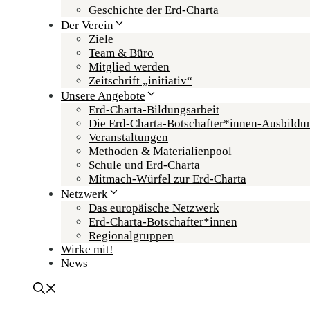
Geschichte der Erd-Charta
Der Verein
Ziele
Team & Büro
Mitglied werden
Zeitschrift „initiativ“
Unsere Angebote
Erd-Charta-Bildungsarbeit
Die Erd-Charta-Botschafter­*innen-Ausbildu
Veranstaltungen
Methoden & Materialienpool
Schule und Erd-Charta
Mitmach-Würfel zur Erd-Charta
Netzwerk
Das europäische Netzwerk
Erd-Charta-Botschafter­*innen
Regional­gruppen
Wirke mit!
News