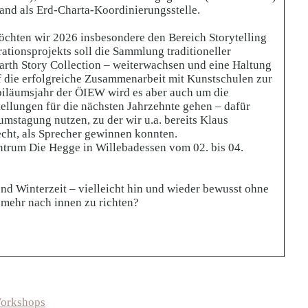
nd als Erd-Charta-Koordinierungsstelle.
chten wir 2026 insbesondere den Bereich Storytelling
ionsprojekts soll die Sammlung traditioneller
rth Story Collection – weiterwachsen und eine Haltung
f die erfolgreiche Zusammenarbeit mit Kunstschulen zur
biläumsjahr der ÖIEW wird es aber auch um die
llungen für die nächsten Jahrzehnte gehen – dafür
mstagung nutzen, zu der wir u.a. bereits Klaus
echt, als Sprecher gewinnen konnten.
ntrum Die Hegge in Willebadessen vom 02. bis 04.
nd Winterzeit – vielleicht hin und wieder bewusst ohne
 mehr nach innen zu richten?
orkshops