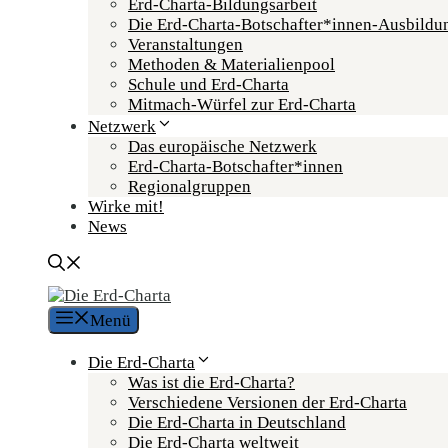
Erd-Charta-Bildungsarbeit
Die Erd-Charta-Botschafter­*innen-Ausbildu
Veranstaltungen
Methoden & Materialienpool
Schule und Erd-Charta
Mitmach-Würfel zur Erd-Charta
Netzwerk
Das europäische Netzwerk
Erd-Charta-Botschafter­*innen
Regional­gruppen
Wirke mit!
News
Menü
Die Erd-Charta
Was ist die Erd-Charta?
Verschiedene Versionen der Erd-Charta
Die Erd-Charta in Deutschland
Die Erd-Charta weltweit