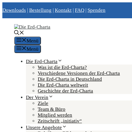
Zum
Downloads
|
Bestellung
|
Kontakt
|
FAQ
|
Spenden
Inhalt
springen
Menü
Menü
Die Erd-Charta
Was ist die Erd-Charta?
Verschiedene Versionen der Erd-Charta
Die Erd-Charta in Deutschland
Die Erd-Charta weltweit
Geschichte der Erd-Charta
Der Verein
Ziele
Team & Büro
Mitglied werden
Zeitschrift „initiativ“
Unsere Angebote