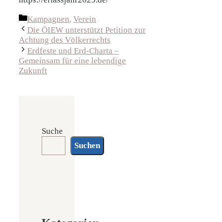
Kategorien
Kampagnen
,
Verein
Die ÖIEW unterstützt Petition zur
Achtung des Völkerrechts
Erdfeste und Erd-Charta –
Gemeinsam für eine lebendige
Zukunft
Suche
Suchen