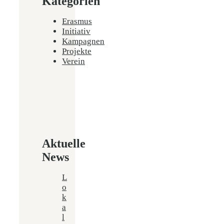
Kategorien
Erasmus
Initiativ
Kampagnen
Projekte
Verein
Aktuelle
News
L
o
k
a
l