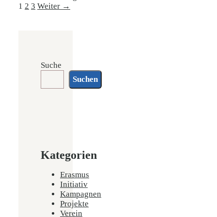
Seite
Seite
Seite
1
2
3
Weiter
→
Suche
Suchen
Kategorien
Erasmus
Initiativ
Kampagnen
Projekte
Verein