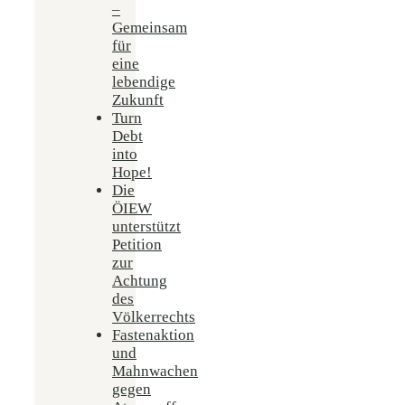
–
Gemeinsam
für
eine
lebendige
Zukunft
Turn
Debt
into
Hope!
Die
ÖIEW
unterstützt
Petition
zur
Achtung
des
Völkerrechts
Fastenaktion
und
Mahnwachen
gegen