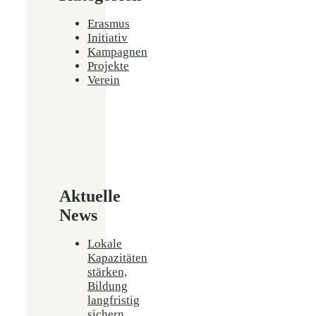
Erasmus
Initiativ
Kampagnen
Projekte
Verein
Aktuelle
News
Lokale
Kapazitäten
stärken,
Bildung
langfristig
sichern