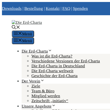
Zum
Downloads
|
Bestellung
|
Kontakt
|
FAQ
|
Spenden
Inhalt
springen
Menü
Menü
Die Erd-Charta
Was ist die Erd-Charta?
Verschiedene Versionen der Erd-Charta
Die Erd-Charta in Deutschland
Die Erd-Charta weltweit
Geschichte der Erd-Charta
Der Verein
Ziele
Team & Büro
Mitglied werden
Zeitschrift „initiativ“
Unsere Angebote