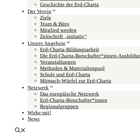
Geschichte der Erd-Charta
Der Verein
Ziele
Team & Büro
Mitglied werden
Zeitschrift „initiativ“
Unsere Angebote
Erd-Charta-Bildungsarbeit
Die Erd-Charta-Botschafter­*innen-Ausbildu
Veranstaltungen
Methoden & Materialienpool
Schule und Erd-Charta
Mitmach-Würfel zur Erd-Charta
Netzwerk
Das europäische Netzwerk
Erd-Charta-Botschafter­*innen
Regional­gruppen
Wirke mit!
News