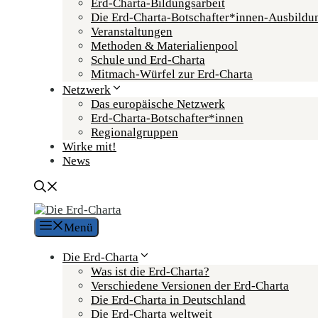
Erd-Charta-Bildungsarbeit
Die Erd-Charta-Botschafter­*innen-Ausbildu
Veranstaltungen
Methoden & Materialienpool
Schule und Erd-Charta
Mitmach-Würfel zur Erd-Charta
Netzwerk
Das europäische Netzwerk
Erd-Charta-Botschafter­*innen
Regional­gruppen
Wirke mit!
News
Menü
Die Erd-Charta
Was ist die Erd-Charta?
Verschiedene Versionen der Erd-Charta
Die Erd-Charta in Deutschland
Die Erd-Charta weltweit