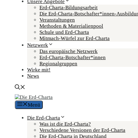
Unsere Angebote
Erd-Charta-Bildungsarbeit
Die Erd-Charta-Botschafter­*innen-Ausbildu
Veranstaltungen
Methoden & Materialienpool
Schule und Erd-Charta
Mitmach-Würfel zur Erd-Charta
Netzwerk
Das europäische Netzwerk
Erd-Charta-Botschafter­*innen
Regional­gruppen
Wirke mit!
News
Menü
Die Erd-Charta
Was ist die Erd-Charta?
Verschiedene Versionen der Erd-Charta
Die Erd-Charta in Deutschland