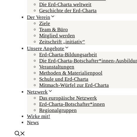
Die Erd-Charta weltweit
Geschichte der Erd-Charta
Der Verein
Ziele
Team & Büro
Mitglied werden
Zeitschrift „initiativ“
Unsere Angebote
Erd-Charta-Bildungsarbeit
Die Erd-Charta-Botschafter­*innen-Ausbildu
Veranstaltungen
Methoden & Materialienpool
Schule und Erd-Charta
Mitmach-Würfel zur Erd-Charta
Netzwerk
Das europäische Netzwerk
Erd-Charta-Botschafter­*innen
Regional­gruppen
Wirke mit!
News