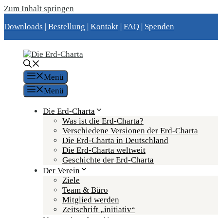
Zum Inhalt springen
Downloads
|
Bestellung
|
Kontakt
|
FAQ
|
Spenden
Menü
Menü
Die Erd-Charta
Was ist die Erd-Charta?
Verschiedene Versionen der Erd-Charta
Die Erd-Charta in Deutschland
Die Erd-Charta weltweit
Geschichte der Erd-Charta
Der Verein
Ziele
Team & Büro
Mitglied werden
Zeitschrift „initiativ“